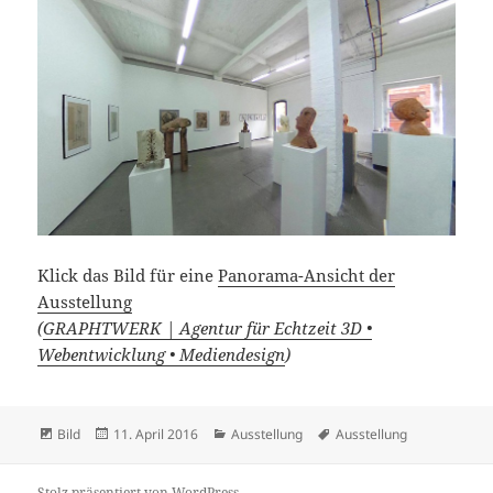
Klick das Bild für eine
Panorama-Ansicht der
Ausstellung
(
GRAPHTWERK | Agentur für Echtzeit 3D •
Webentwicklung • Mediendesign
)
Format
Veröffentlicht
Kategorien
Schlagwörter
Bild
11. April 2016
Ausstellung
Ausstellung
am
Stolz präsentiert von WordPress