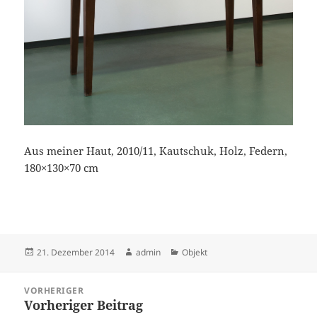
Aus meiner Haut, 2010/11, Kautschuk, Holz, Federn,
180×130×70 cm
Veröffentlicht
Autor
Kategorien
21. Dezember 2014
admin
Objekt
am
Beitragsnavigation
VORHERIGER
Vorheriger Beitrag
Vorheriger