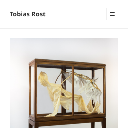
Tobias Rost
MENÜ
UND
WIDGETS