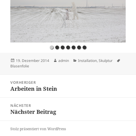
Veröffentlicht
Autor
Kategorien
Schlagw
19. Dezember 2014
admin
Installation
,
Skulptur
am
Blasenfolie
Beitragsnavigation
VORHERIGER
Arbeiten in Stein
Vorheriger
Beitrag:
NÄCHSTER
Nächster Beitrag
Nächster
Beitrag:
Stolz präsentiert von WordPress