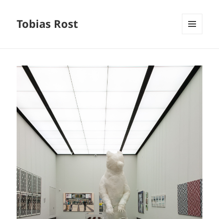
Tobias Rost
MENÜ
UND
WIDGETS